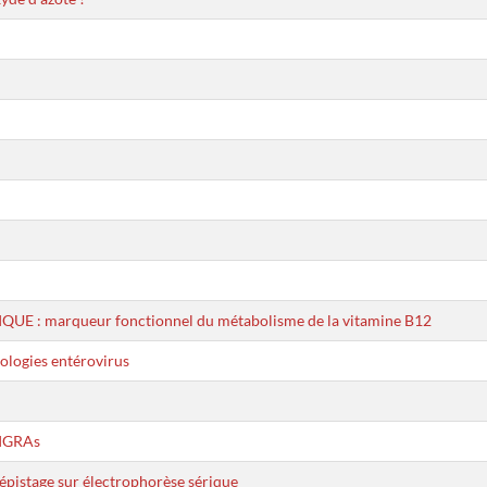
: marqueur fonctionnel du métabolisme de la vitamine B12
rologies entérovirus
 IGRAs
stage sur électrophorèse sérique