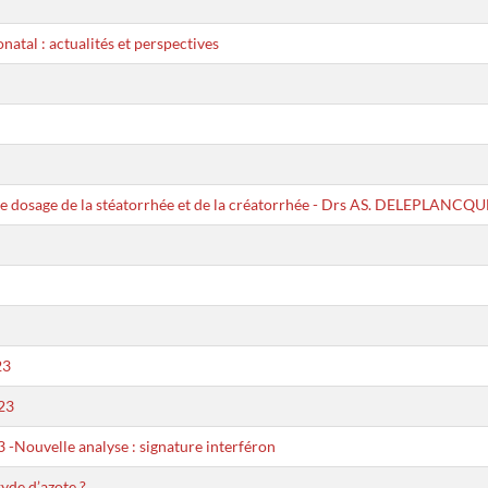
natal : actualités et perspectives
le dosage de la stéatorrhée et de la créatorrhée - Drs AS. DELEPLANCQUE
23
23
uvelle analyse : signature interféron
yde d’azote ?