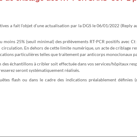
ves a fait l’objet d’une actualisation par la DGS le 06/01/2022 (Reply 
au moins 25% (seuil minimal) des prélèvements RT-PCR positifs avec Ct ≤
 circulation. En dehors de cette limite numérique, un acte de criblage res
ications particulières telles que traitement par anticorps monoclonaux p
des échantillons à cribler soit effectuée dans vos services/hôpitaux respe
resserez seront systématiquement réalisés.
tes flash ou dans le cadre des indications préalablement définies (