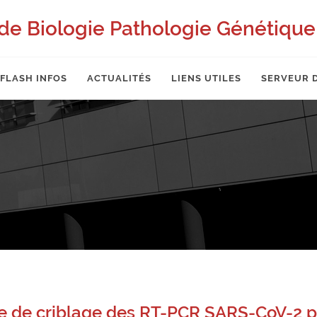
de Biologie Pathologie Génétique 
FLASH INFOS
ACTUALITÉS
LIENS UTILES
SERVEUR 
gie de criblage des RT-PCR SARS-CoV-2 p