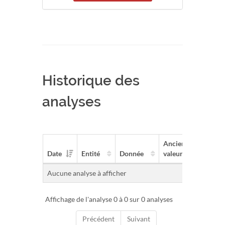
Historique des
analyses
Ancienne
Nou
Date
Entité
Donnée
valeur
val
Aucune analyse à afficher
Affichage de l'analyse 0 à 0 sur 0 analyses
Précédent
Suivant