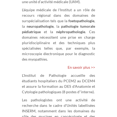
une unité d'activité médicale (UAM).
L'équipe médicale de l'Institut a un rôle de
recours régional dans des domaines de
surspécialisation tels que la
foetopathologie
,
la
neuropathologie
, la
pathologie tumorale
pédiatrique
et la
néphropathologie
. Ces
domaines nécessitent une prise en charge
pluridisciplinaire et des techniques plus
spécialisées telles que, par exemple, la
microscopie électronique pour le diagnostic
des myopathies.
En savoir plus >>
L'Institut de Pathologie accueille des
étudiants hospitaliers du PCEM2 au DCEM4
et assure la formation au DES d'Anatomie et
Cytologie pathologiques (8 postes d"interne).
Les pathologistes ont une activité de
recherche dans le cadre d'Unités labellisées
INSERM, notamment dans les domaines du
rôle des mucines en cancérologie et des