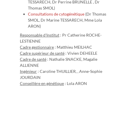
TESSARECH, Dr Perrine BRUNELLE , Dr
Thomas SMOL)
Consultations de cytogénétique
(Dr Thomas
SMOL, Dr Marine TESSARECH, Mme Lola
ARON)
Responsable d'Institut
: Pr Catherine ROCHE-
LESTIENNE
Cadre gestionnaire
: Matthieu MEILHAC
Cadre supérieur de santé
: Vivien DEHEELE
Cadre de santé
: Nathalie SNACKE, Magalie
ALLIENNE
Ingénieur
: Caroline THUILLIER, , Anne-Sophie
JOURDAIN
Conseillère en génétique
: Lola ARON