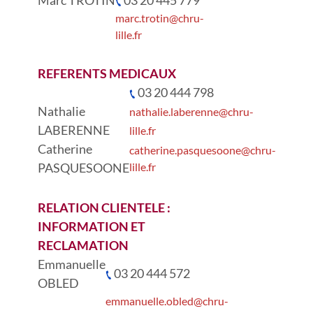
Marc TROTIN
03 20 445 779
marc.trotin@chru-
lille.fr
REFERENTS MEDICAUX
03 20 444 798
Nathalie
nathalie.laberenne@chru-
LABERENNE
lille.fr
Catherine
catherine.pasquesoone@chru-
PASQUESOONE
lille.fr
RELATION CLIENTELE :
INFORMATION ET
RECLAMATION
Emmanuelle
03 20 444 572
OBLED
emmanuelle.obled@chru-