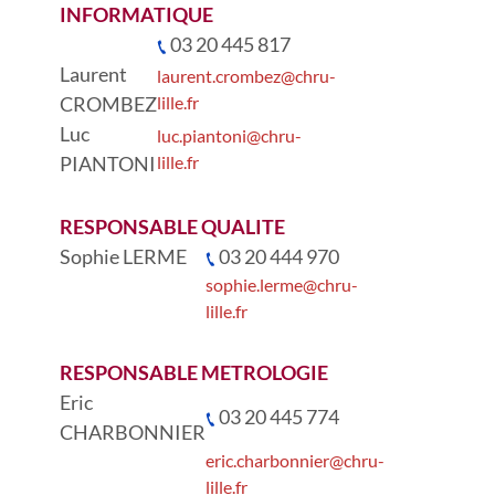
INFORMATIQUE
03 20 445 817
Laurent
laurent.crombez@chru-
CROMBEZ
lille.fr
Luc
luc.piantoni@chru-
PIANTONI
lille.fr
RESPONSABLE QUALITE
Sophie LERME
03 20 444 970
sophie.lerme@chru-
lille.fr
RESPONSABLE METROLOGIE
Eric
03 20 445 774
CHARBONNIER
eric.charbonnier@chru-
lille.fr