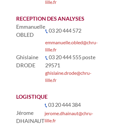
lille.fr
RECEPTION DES ANALYSES
Emmanuelle
03 20 444 572
OBLED
emmanuelle.obled@chru-
lille.fr
Ghislaine
03 20 444 555 poste
DRODE
29571
ghislaine.drode@chru-
lille.fr
LOGISTIQUE
03 20 444 384
Jérome
jerome.dhainaut@chru-
DHAINAUT
lille.fr