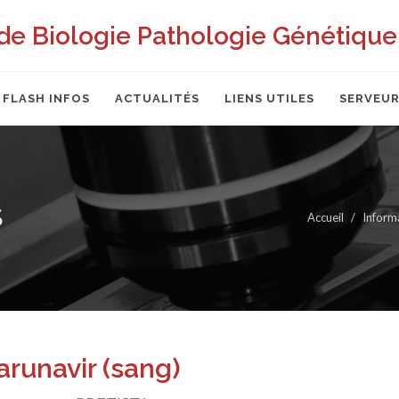
de Biologie Pathologie Génétique 
FLASH INFOS
ACTUALITÉS
LIENS UTILES
SERVEUR
S
Accueil
Inform
arunavir (sang)