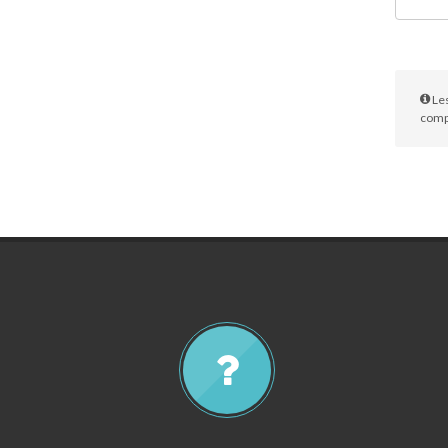
Les
compl