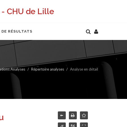
- CHU de Lille
 DE RÉSULTATS
ations Analyses
Répertoire analyses
Analyse en détail
u