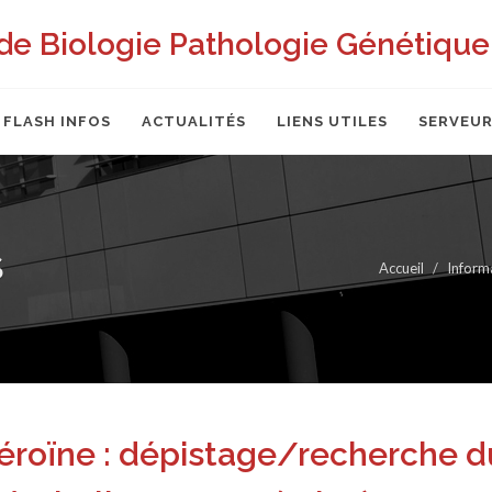
de Biologie Pathologie Génétique 
FLASH INFOS
ACTUALITÉS
LIENS UTILES
SERVEUR
S
Accueil
Inform
éroïne : dépistage/recherche d