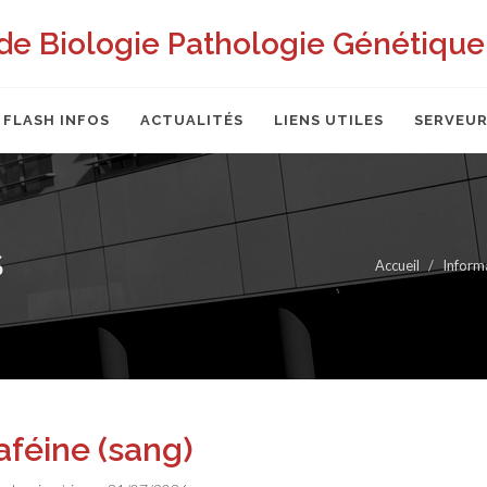
de Biologie Pathologie Génétique 
FLASH INFOS
ACTUALITÉS
LIENS UTILES
SERVEUR
S
Accueil
Inform
aféine (sang)