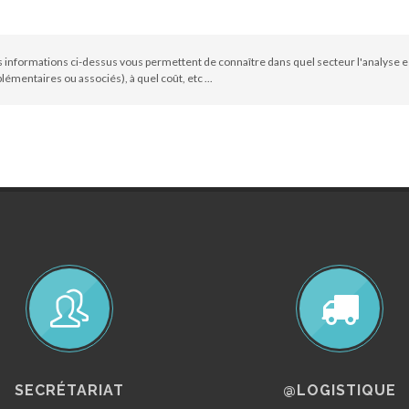
 informations ci-dessus vous permettent de connaître dans quel secteur l'analyse e
émentaires ou associés), à quel coût, etc ...
SECRÉTARIAT
@LOGISTIQUE