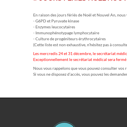
En raison des jours fériés de Noël et Nouvel An, nou
- G6PD et Pyruvate kinase
- Enzymes leucocytaires
- Immunophénotypage lymphocytaire
- Culture de progéniteurs érythrocytaires
(Cette liste est non exhaustive, n’hésitez pas à consult
Les mercredis 24 et 31 décembre, le secrétariat médic
Exceptionnellement le secrétariat médical sera fermé 
Nous vous rappelons que vous pouvez consulter vos ré
Si vous ne disposez d’accès, vous pouvez les demander