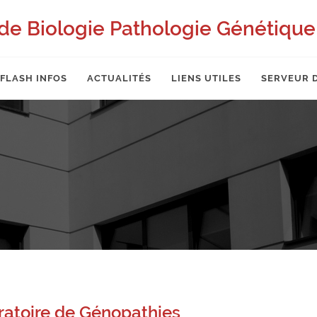
de Biologie Pathologie Génétique 
FLASH INFOS
ACTUALITÉS
LIENS UTILES
SERVEUR 
oratoire de Génopathies