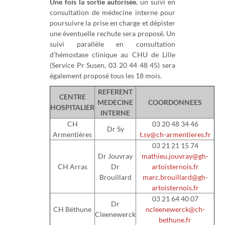
Une fois la sortie autorisée
, un suivi en
consultation de médecine interne pour
poursuivre la prise en charge et dépister
une éventuelle rechute sera proposé. Un
suivi parallèle en consultation
d’hémostase clinique au CHU de Lille
(Service Pr Susen, 03 20 44 48 45) sera
également proposé tous les 18 mois.
REFERENT
CENTRE
MEDECINE
COORDONNEES
HOSPITALIER
INTERNE
CH
03 20 48 34 46
Dr Sy
Armentières
t.sy@ch-armentieres.fr
03 21 21 15 74
Dr Jouvray
mathieu.jouvray@gh-
CH Arras
Dr
artoisternois.fr
Brouillard
marc.brouillard@gh-
artoisternois.fr
03 21 64 40 07
Dr
CH Béthune
ncleenewerck@ch-
Cleenewerck
bethune.fr