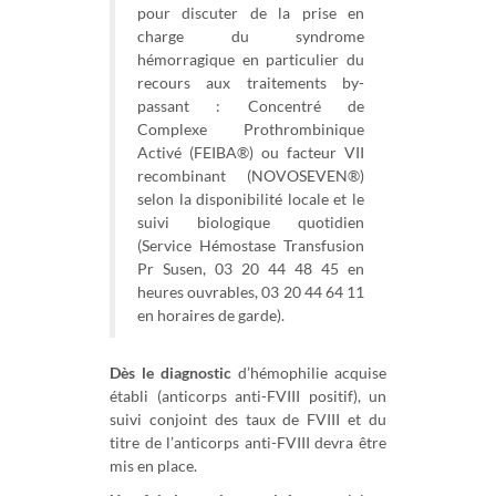
pour discuter de la prise en
charge du syndrome
hémorragique en particulier du
recours aux traitements by-
passant : Concentré de
Complexe Prothrombinique
Activé (FEIBA®) ou facteur VII
recombinant (NOVOSEVEN®)
selon la disponibilité locale et le
suivi biologique quotidien
(Service Hémostase Transfusion
Pr Susen, 03 20 44 48 45 en
heures ouvrables, 03 20 44 64 11
en horaires de garde).
Dès le diagnostic
d’hémophilie acquise
établi (anticorps anti-FVIII positif), un
suivi conjoint des taux de FVIII et du
titre de l’anticorps anti-FVIII devra être
mis en place.