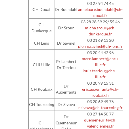
03 27 94 74 45
CH Douai
Dr Buchdahl
annelaure.buchdahl@ch-
douai.fr
03 28 28 59 29/ 55 46
CH
Dr Srour
micha.srour@ch-
Dunkerque
dunkerque.fr
03 21 69 13 20
CH Lens
Dr Savinel
pierre.savinel@ch-lens.fr
03 20 44 42 96
marc.lambert@chru-
Pr Lambert
CHU Lille
lille.fr
Dr Terriou
louis.terriou@chru-
lille.fr
03 20 99 15 31
Dr
CH Roubaix
eric.auxenfants@ch-
Auxenfants
roubaix.fr
03 20 69 49 76
CH Tourcoing
Dr Sivova
nsivova@ch-tourcoing.fr
03 27 14 50 77
Dr
quemeneur-t@ch-
CH
Quemeneur
valenciennes.fr
Valenciennes
Dr Le