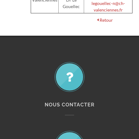
legouellec-n@ch-
Gouellec
valenciennes.fr
Retour
NOUS CONTACTER